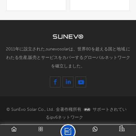
い利便性と革新性を提供
い利便性と最先端のテク
し、ポータブル充電の新
ノロジーでポータブル充
たな基準を確立していま
電の基準を再定義しま
す。高度なスマート テ
す。各パワーバンクは、
詳細
詳細
クノロジーを搭載した当
デバイスの特定のニーズ
社のパワー バンクは、
に適応するインテリジェ
デバイスの要件に合わせ
ントな充電機能を備えて
て出力を自動的に調整
おり、最大限の効率と速
2011年に設立された,sunevosolarは、世界80を超える国と地域.に
し、最適な充電効率を提
度を保証します。高密度
わたる生産,販売とサービスをカバーするグローバルネットワーク
供します。高密度リチウ
リチウム電池の統合によ
を確立しました。
ム バッテリーは、多数
り、多数の充電サイクル
の充電サイクルにわたっ
を通じて長持ちする電力
て電力供給の延長と耐久
と耐久性を実現します。
性を保証します。洗練さ
スタイルと機能性の両方
れたユーザー フレンド
を考慮して設計された当
リーなデザインの当社の
社のパワーバンクは、日
パワー バンクは、日常
常使用や旅行に最適なパ
© SunEvo Solar Co., Ltd.. 全著作権所有.
サポートされてい
の使用にも旅行の冒険に
ートナーです。USB、
るipv6ネットワーク
も最適です。USB、
Type-C、ワイヤレス充
Type-C、ワイヤレス充
電などの多様な出力オプ
電など、複数の出力オプ
ションにより、複数のデ