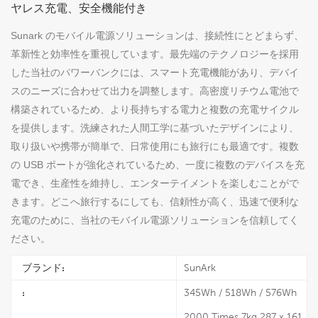
ヤレス充電、安全機能付き
Sunark のモバイル電源ソリューションは、接続性にとどまらず、
革新性と効率性を重視しています。最先端のテクノロジーを採用
した当社のパワーバンクには、スマート充電機能があり、デバイ
スのニーズに合わせて出力を調整します。高密度リチウム電池で
構築されているため、より長持ちする電力と複数の充電サイクル
を提供します。洗練された人間工学に基づいたデザインにより、
取り扱いや携帯が簡単で、日常使用にも旅行にも最適です。複数
の USB ポートが強化されているため、一度に複数のデバイスを充
電でき、生産性を維持し、エンターテイメントを楽しむことがで
きます。どこへ旅行するにしても、信頼性が高く、迅速で便利な
充電のために、当社のモバイル電源ソリューションを信頼してく
ださい。
ブランド:
SunArk
:
345Wh / 518Wh / 576Wh
2000 Times 7kg 287 x 161