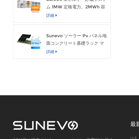
ム 1MW 定格電力、2MWh 容
量
詳細
Sunevo ソーラー Pv パネル地
面コンクリート基礎ラック マ
ウント システム構造
詳細
最
U.S.