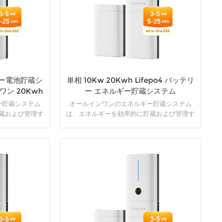
ー電池貯蔵シ
単相 10Kw 20Kwh Lifepo4 バッテリ
ワン 20Kwh
ー エネルギー貯蔵システム
ー貯蔵システム
オールインワンのエネルギー貯蔵システム
蔵および管理す
は、エネルギーを効率的に貯蔵および管理す
ーネントとテク
るために、さまざまなコンポーネントとテク
的なソリューシ
ノロジーを組み合わせた包括的なソリューシ
ー、インバータ
ョンです。通常、バッテリー、インバータ
視システムなど
ー、充電コントローラー、監視システムなど
ユニットに統合さ
のさまざまな要素が 1 つのユニットに統合さ
詳細
ネルギー貯蔵シ
れます。オールインワンのエネルギー貯蔵シ
ネルギーを貯蔵
ステムの目的は、再生可能エネルギーを貯蔵
コンパクトなソ
および利用するための便利でコンパクトなソ
ことです。
リューションを提供することです。