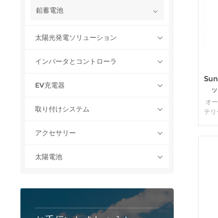
鉛蓄電池
太陽光発電ソリューション
インバータとコントローラ
Su
EV充電器
ッ
オー
取り付けシステム
テリ
ニッ
です
アクセサリー
プお
る効
太陽電池