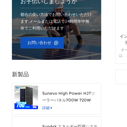
お手伝いしましょうか
都合の良い方法でお問い合わせいただけ
ます.メールまたは電話で24時間年中無
休でご利用いただけます.
イ
お問い合わせ
オ
は、
るた
ノロ
ョ
新製品
ー、
のさ
れま
Sunevo High Power HJTソ
ステ
ーラーパネル700W 720W
およ
750W透明な太陽光発電モジュ
詳細
ール
SunArk エネルギー貯蔵システ