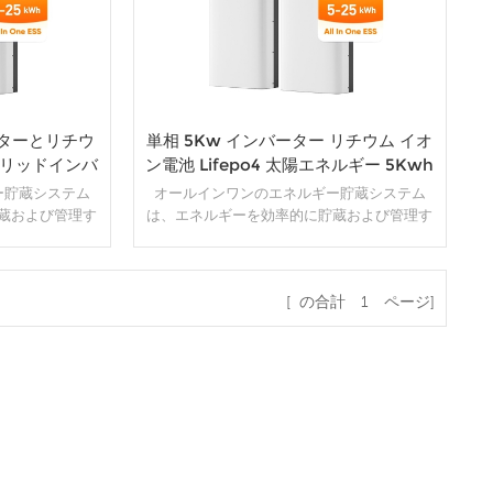
ターとリチウ
単相 5Kw インバーター リチウム イオ
ブリッドインバ
ン電池 Lifepo4 太陽エネルギー 5Kwh
ー貯蔵システム
オールインワンのエネルギー貯蔵システム
蔵および管理す
は、エネルギーを効率的に貯蔵および管理す
ーネントとテク
るために、さまざまなコンポーネントとテク
的なソリューシ
ノロジーを組み合わせた包括的なソリューシ
ー、インバータ
ョンです。通常、バッテリー、インバータ
[ の合計
1
ページ]
視システムなど
ー、充電コントローラー、監視システムなど
ニットに統合さ
のさまざまな要素が単一のユニットに統合さ
詳細
ネルギー貯蔵シ
れます。オールインワンのエネルギー貯蔵シ
ネルギーを貯蔵
ステムの目的は、再生可能エネルギーを貯蔵
コンパクトなソ
および利用するための便利でコンパクトなソ
ことです。
リューションを提供することです。