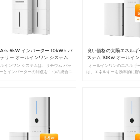
nArk 6kW インバーター 10kWh バ
良い価格の太陽エネルギ
テリー オールインワン システム
ステム 10Kw オールイン
ESS
ルインワン システムは、リチウム バッ
オールインワンのエネルギ
ーとインバーターの利点を 1 つの統合ユ
は、エネルギーを効率的に貯
トに組み合わせた最先端のテクノロジー
るために、さまざまなコンポ
。この革新的な製品は、電源バックアッ
ノロジーを組み合わせた包括
よびストレージ ソリューションを提供す
ョンです。通常、バッテリ
率性、汎用性、信頼性により、近年大き
ー、充電コントローラー、監
な人気を博しています。
のさまざまな要素が 1 つの
詳細
詳細
れます。オールインワンのエ
ステムの目的は、再生可能エ
および利用するための便利で
リューションを提供する