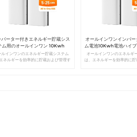
ンバーター付きエネルギー貯蔵シス
オールインワンインバー
テム用のオールインワン 10Kwh
ム電池10Kwh電池ハイ
Lifepo4
ーター
ールインワンのエネルギー貯蔵システム
オールインワンのエネルギ
エネルギーを効率的に貯蔵および管理す
は、エネルギーを効率的に貯
めに、さまざまなコンポーネントとテク
るために、さまざまなコンポ
ジーを組み合わせた包括的なソリューシ
ノロジーを組み合わせた包括
ンです。通常、バッテリー、インバータ
ョンです。通常、バッテリ
充電コントローラー、監視システムなど
ー、充電コントローラー、監
まざまな要素が 1 つのユニットに統合さ
のさまざまな要素が単一のユ
詳細
詳細
す。オールインワンのエネルギー貯蔵シ
れます。オールインワンのエ
ムの目的は、再生可能エネルギーを貯蔵
ステムの目的は、再生可能エ
び利用するための便利でコンパクトなソ
および利用するための便利で
リューションを提供することです。
リューションを提供する