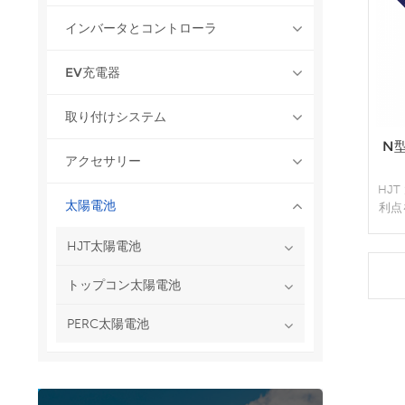
インバータとコントローラ
EV充電器
取り付けシステム
N
アクセサリー
HJ
太陽電池
利点
る、
両面
HJT太陽電池
な
HJ
トップコン太陽電池
PERC太陽電池