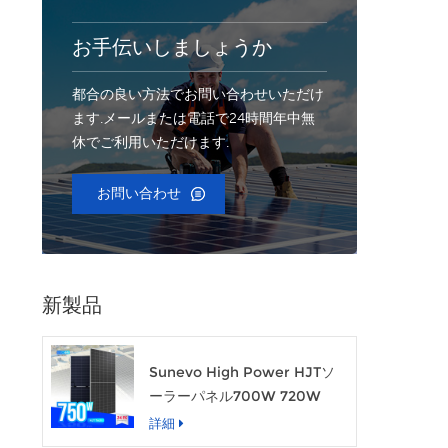
お手伝いしましょうか
都合の良い方法でお問い合わせいただけ
ます.メールまたは電話で24時間年中無
休でご利用いただけます.
お問い合わせ
新製品
Sunevo High Power HJTソ
ーラーパネル700W 720W
750W透明な太陽光発電モジュ
詳細
ール