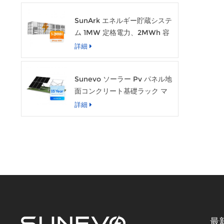
SunArk エネルギー貯蔵システ
ム 1MW 定格電力、2MWh 容
量
詳細
Sunevo ソーラー Pv パネル地
面コンクリート基礎ラック マ
ウント システム構造
詳細
最