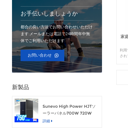
お手伝いしましょうか
都合の良い方法でお問い合わせいただけ
ます.メールまたは電話で24時間年中無
家
休でご利用いただけます.
利用
お問い合わせ
され
なる
す。
技術
術の
新製品
Sunevo High Power HJTソ
ーラーパネル700W 720W
750W透明な太陽光発電モジュ
詳細
ール