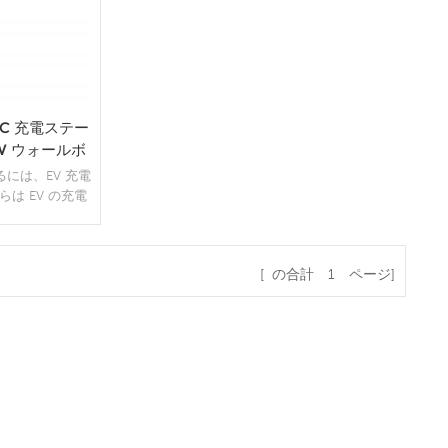
 DC 充電ステー
KW ウォールボ
には、EV 充電
は EV の充電
人々が電気交通
を減らすことを
ます。
[ の合計
1
ページ]