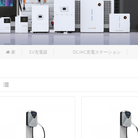
家
EV充電器
DC/AC充電ステーション