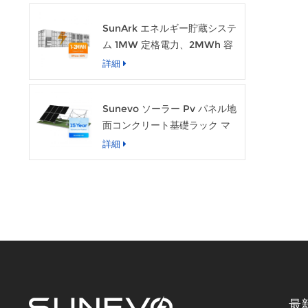
SunArk エネルギー貯蔵システ
ム 1MW 定格電力、2MWh 容
量
詳細
Sunevo ソーラー Pv パネル地
面コンクリート基礎ラック マ
ウント システム構造
詳細
最