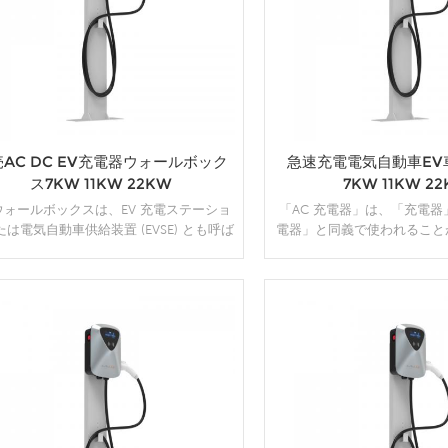
AC DC EV充電器ウォールボック
急速充電電気自動車EV
ス7KW 11KW 22KW
7KW 11KW 2
 ウォールボックスは、EV 充電ステーショ
「AC 充電器」は、「充電
たは電気自動車供給装置 (EVSE) とも呼ば
電器」と同義で使われること
電源から電気自動車 (EV) を充電するため
子機器用の充電器のほとんどは
用されるデバイスです。ウォールボック
作します。ただし、車のバッ
通常、住宅、商業ビル、駐車場、または
ーパネルからの DC 電源を
 充電が必要なその他の場所に設置されま
した電圧と電流に変換できる
す。
ーやソーラーチャージャーな
詳細
詳細
直接使用する充電器も