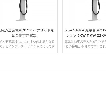
庭用急速充電ACDCハイブリッド電
SunArk EV 充電器 AC
気自動車充電器
ション 7KW 11KW 22
ックス
できる充電器は、お住まいの地域と設置
電気自動車の導入を成功させる
ているインフラストラクチャによって異
器の使用が不可欠です。これら
場合があることに注意することが重要で
に必要なインフラを提供し、
さらに、時間の経過とともに新しい充電
を利用し、化石燃料への依存
が登場する可能性があるため、EV 充電技
便利かつ実用的にし
最新の開発情報を常に最新の状態に保つ
ことをお勧めします。
詳細
詳細