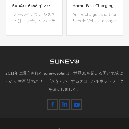
SunArk 6kW インバーター 10kWh バッテリー オールインワン システム
Home Fast Charging EV Charger Installation Level 2 Stations
オールインワン システ
An EV charger, short for
ムは、リチウム バッテ
Electric Vehicle charger,
リーとインバーターの利
is a device used to
点を 1 つの統合ユニット
supply electric power to
に組み合わせた最先端の
recharge the batteries
テクノロジーです。この
of electric vehicles (EVs)
詳細
詳細
革新的な製品は、電源バ
and plug-in hybrid
ックアップおよびストレ
electric vehicles
ージ ソリューションを
(PHEVs). EV chargers
提供する効率性、汎用
come in various types
2011年に設立された,sunevosolarは、世界80を超える国と地域.に
性、信頼性により、近年
and configurations,
わたる生産,販売とサービスをカバーするグローバルネットワーク
大きな人気を博していま
each offering different
を確立しました。
す。
charging speeds and
compatibility with
different vehicles.