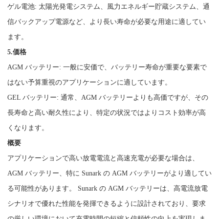
ゲル電池: 太陽光発電システム、風力エネルギー貯蔵システム、通
信バックアップ電源など、より長い寿命が必要な用途に適してい
ます。
5.価格
AGM バッテリー: 一般に安価で、バッテリー寿命が重要な要素で
はない予算重視のアプリケーションに適しています。
GEL バッテリー: 通常、AGM バッテリーよりも高価ですが、その
長寿命と高い耐久性により、特定の状況ではよりコスト効率が高
くなります。
概要
アプリケーションで高い放電電流と高速充電が必要な場合は、
AGM バッテリー、特に Sunark の AGM バッテリーがより適してい
る可能性があります。 Sunark の AGM バッテリーは、高電流放電
シナリオで優れた性能を発揮できるように設計されており、要求
の厳しい環境において充電時間の短縮と信頼性の向上を実現しま