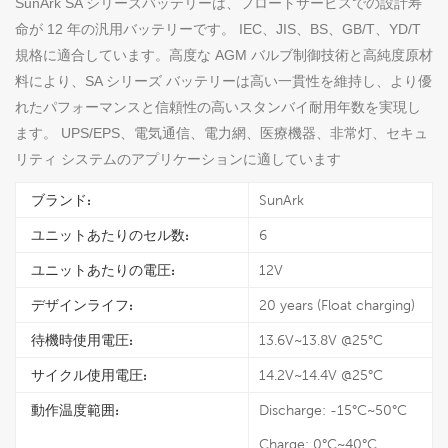
SunArk SA シリーズバッテリーは、フロートサービスでの設計寿
命が 12 年の汎用バッテリーです。 IEC、JIS、BS、GB/T、YD/T
規格に適合しています。高度な AGM バルブ制御技術と高純度原材
料により、SA シリーズ バッテリーは高い一貫性を維持し、より優
れたパフォーマンスと信頼性の高いスタンバイ耐用年数を実現し
ます。 UPS/EPS、電気通信、電力網、医療機器、非常灯、セキュ
リティ システムのアプリケーションに適しています
ブランド:
SunArk
ユニットあたりのセル数:
6
ユニットあたりの電圧:
12V
デザインライフ:
20 years (Float charging)
待機時使用電圧:
13.6V~13.8V @25°C
サイクル使用電圧:
14.2V~14.4V @25°C
動作温度範囲:
Discharge: -15°C~50°C
Charge: 0°C~40°C