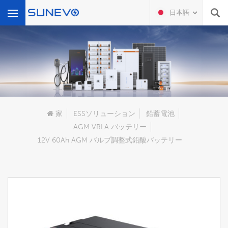
日本語
何を探していますか?
家
ESSソリューション
鉛蓄電池
AGM VRLA バッテリー
12V 60Ah AGM バルブ調整式鉛酸バッテリー