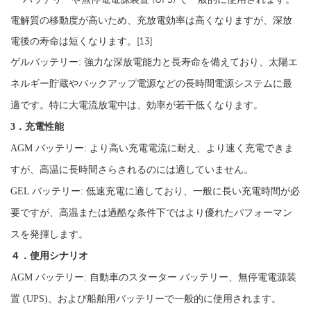
電解質の移動度が高いため、充放電効率は高くなりますが、深放
電後の寿命は短くなります。[13]
ゲルバッテリー: 強力な深放電能力と長寿命を備えており、太陽エ
ネルギー貯蔵やバックアップ電源などの長時間電源システムに最
適です。特に大電流放電中は、効率が若干低くなります。
3．充電性能
AGM バッテリー: より高い充電電流に耐え、より速く充電できま
すが、高温に長時間さらされるのには適していません。
GEL バッテリー: 低速充電に適しており、一般に長い充電時間が必
要ですが、高温または過酷な条件下ではより優れたパフォーマン
スを発揮します。
４．使用シナリオ
AGM バッテリー: 自動車のスターター バッテリー、無停電電源装
置 (UPS)、および船舶用バッテリーで一般的に使用されます。