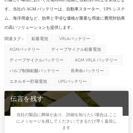
す。当社の AGM バッテリーは、自動車スターター、UPS システ
ム、海洋用途など、効率と手頃な価格が重要な用途に費用対効果
の高いソリューションも提供します。
関連タグ :
鉛蓄電池
VRLAバッテリー
AGMバッテリー
ディープサイクル鉛蓄電池
ディープサイクルバッテリー
AGM VRLA バッテリー
バルブ制御鉛酸バッテリー
長寿命バッテリー
エネルギー貯蔵電池
UPSバッテリー
伝言を残す
当社の製品に興味があり、詳細を知りたい場合は,ここ
にメッセージを残してください,できるだけ早く返信し
ます.